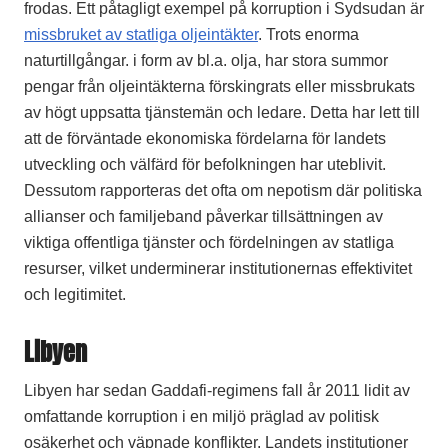
frodas. Ett påtagligt exempel på korruption i Sydsudan är
missbruket av statliga oljeintäkter
. Trots enorma
naturtillgångar. i form av bl.a. olja, har stora summor
pengar från oljeintäkterna förskingrats eller missbrukats
av högt uppsatta tjänstemän och ledare. Detta har lett till
att de förväntade ekonomiska fördelarna för landets
utveckling och välfärd för befolkningen har uteblivit.
Dessutom rapporteras det ofta om nepotism där politiska
allianser och familjeband påverkar tillsättningen av
viktiga offentliga tjänster och fördelningen av statliga
resurser, vilket underminerar institutionernas effektivitet
och legitimitet.
Libyen
Libyen har sedan Gaddafi-regimens fall år 2011 lidit av
omfattande korruption i en miljö präglad av politisk
osäkerhet och väpnade konflikter. Landets institutioner