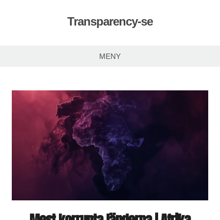
Hoppa
till
Transparency-se
innehåll
MENY
Mest korrupta länderna i Afrika