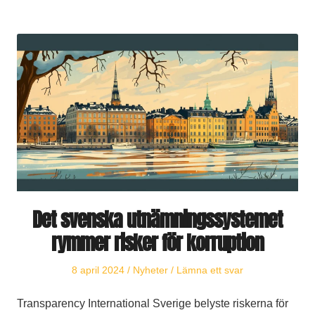
Det svenska utnämningssystemet
rymmer risker för korruption
Publicerat
Publicerat
8 april 2024
Nyheter
Lämna ett svar
den
i
Transparency International Sverige belyste riskerna för