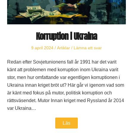
Korruption i Ukraina
Publicerat
Publicerat
9 april 2024
Artiklar
Lämna ett svar
den
i
Redan efter Sovjetunionens fall år 1991 har det varit
känt att problemen med korruption inom Ukraina varit
stor, men hur omfattande var egentligen korruptionen i
Ukraina innan kriget bröt ut? Här går vi igenom vad som
är känt med fokus på mutor, politisk korruption och
rättsväsendet. Mutor Innan kriget med Ryssland år 2014
var Ukraina…
Läs