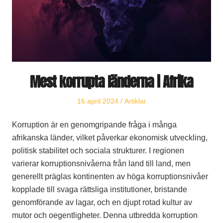
Mest korrupta länderna i Afrika
Publicerat
Publicerat
16 april 2024
Artiklar
den
i
Korruption är en genomgripande fråga i många
afrikanska länder, vilket påverkar ekonomisk utveckling,
politisk stabilitet och sociala strukturer. I regionen
varierar korruptionsnivåerna från land till land, men
generellt präglas kontinenten av höga korruptionsnivåer
kopplade till svaga rättsliga institutioner, bristande
genomförande av lagar, och en djupt rotad kultur av
mutor och oegentligheter. Denna utbredda korruption