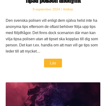
Publicerat
Publicerat
9 september 2024
Artiklar
den
i
Den svenska polisen vill enligt dem själva helst inte ha
anonyma tips eftersom de oftast behöver följa upp tips
med följdfrågor. Det finns dock scenarion där man kan
vilja tipsa polisen utan att tipset ska kopplas till dig som
person. Det kan t.ex. handla om att man vill ge tips som
leder till att mycket…
Läs