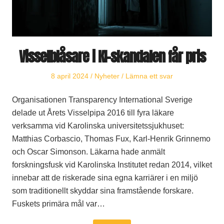
Visselblåsare i KI-skandalen får pris
Publicerat
Publicerat
8 april 2024
Nyheter
Lämna ett svar
den
i
Organisationen Transparency International Sverige
delade ut Årets Visselpipa 2016 till fyra läkare
verksamma vid Karolinska universitetssjukhuset:
Matthias Corbascio, Thomas Fux, Karl-Henrik Grinnemo
och Oscar Simonson. Läkarna hade anmält
forskningsfusk vid Karolinska Institutet redan 2014, vilket
innebar att de riskerade sina egna karriärer i en miljö
som traditionellt skyddar sina framstående forskare.
Fuskets primära mål var…