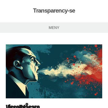
Hoppa
till
Transparency-se
innehåll
MENY
Visselblåsare