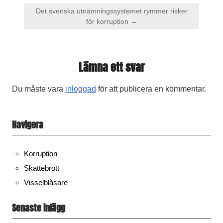
Inläggsnavigering
Det svenska utnämningssystemet rymmer risker
för korruption →
Lämna ett svar
Du måste vara
inloggad
för att publicera en kommentar.
Navigera
Korruption
Skattebrott
Visselblåsare
Senaste inlägg