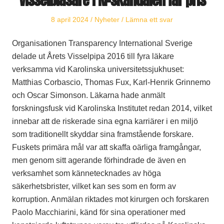
Publicerat
Publicerat
8 april 2024
Nyheter
Lämna ett svar
den
i
Organisationen Transparency International Sverige
delade ut Årets Visselpipa 2016 till fyra läkare
verksamma vid Karolinska universitetssjukhuset:
Matthias Corbascio, Thomas Fux, Karl-Henrik Grinnemo
och Oscar Simonson. Läkarna hade anmält
forskningsfusk vid Karolinska Institutet redan 2014, vilket
innebar att de riskerade sina egna karriärer i en miljö
som traditionellt skyddar sina framstående forskare.
Fuskets primära mål var att skaffa oärliga framgångar,
men genom sitt agerande förhindrade de även en
verksamhet som kännetecknades av höga
säkerhetsbrister, vilket kan ses som en form av
korruption. Anmälan riktades mot kirurgen och forskaren
Paolo Macchiarini, känd för sina operationer med